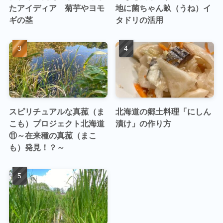
たアイディア 菊芋やヨモ
地に菌ちゃん畝（うね）イ
ギの茎
タドリの活用
スピリチュアルな真菰（ま
北海道の郷土料理「にしん
こも）プロジェクト北海道
漬け」の作り方
⑪～在来種の真菰（まこ
も）発見！？～