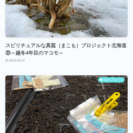
スピリチュアルな真菰（まこも）プロジェクト北海道
㉝～越冬4年目のマコモ～
2025-03-27
百姓ものがたり