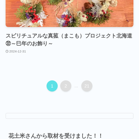
スピリチュアルな真菰（まこも）プロジェクト北海道
㉜～巳年のお飾り～
2024-12-31
1
2
...
21
花土米さんから取材を受けました！！