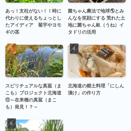
あっ！支柱がない！！時に
菌ちゃん農法で地球🌎とみ
代わりに使えるちょっとし
んなを笑顔にする 荒れた土
たアイディア 菊芋やヨモ
地に菌ちゃん畝（うね）イ
ギの茎
タドリの活用
スピリチュアルな真菰（ま
北海道の郷土料理「にしん
こも）プロジェクト北海道
漬け」の作り方
⑪～在来種の真菰（まこ
も）発見！？～