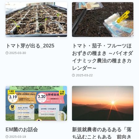
トマト芽が出る_2025
トマト・茄子・フルーツほ
おずきの種まき ～バイオダ
2025-03-30
イナミック農法の種まきカ
レンダー～
2025-03-22
EM菌のお話会
新規就農者のあるある「落
ち込むこともある 前向き
2025-03-19