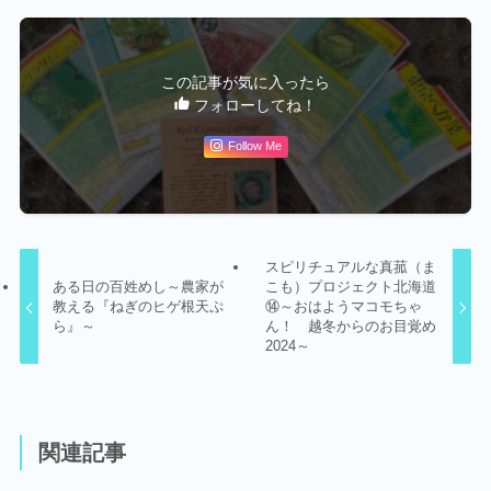
この記事が気に入ったら
フォローしてね！
Follow Me
スピリチュアルな真菰（ま
ある日の百姓めし～農家が
こも）プロジェクト北海道
教える『ねぎのヒゲ根天ぷ
⑭～おはようマコモちゃ
ら』～
ん！ 越冬からのお目覚め
2024～
関連記事