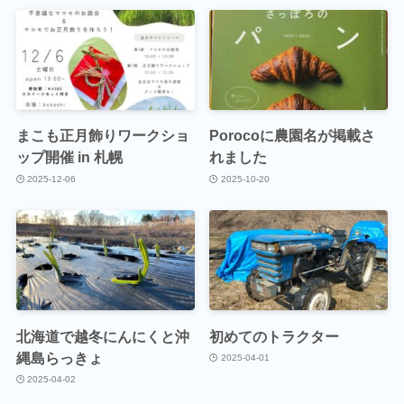
まこも正月飾りワークショ
Porocoに農園名が掲載さ
ップ開催 in 札幌
れました
2025-12-06
2025-10-20
北海道で越冬にんにくと沖
初めてのトラクター
縄島らっきょ
2025-04-01
2025-04-02